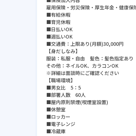
■保険加入内容
雇用保険・労災保険・厚生年金・健康保
■有給休暇
■育児休暇
■日払いOK
■週払いOK
■交通費：上限あり(月額)30,000円
【身だしなみ】
服装：私服・自由 髪色：髪色指定あり
その他：ネイルOK、カラコンOK
※詳細は面談時にご確認ください
【職場環境】
■男女比 5：5
■部署人数 60人
■屋内原則禁煙(喫煙室設置)
■休憩室
■ロッカー
■電子レンジ
■冷蔵庫