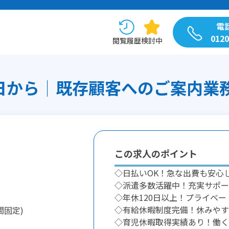
電
0120
閲覧履歴
検討中
から│既存顧客へのご案内業務/H
この求人のポイント
◇日払いOK！急な出費も安心
◇派遣多数活躍中！充実サポー
◇年休120日以上！プライベ
◇有給休暇制度完備！休みやす
間固定)
◇育児休暇取得実績あり！働く