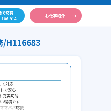
話で応募
お仕事紹介
-106-914
116683
して対応
トで安心
ート充実可能
い環境です
ママパパ応援