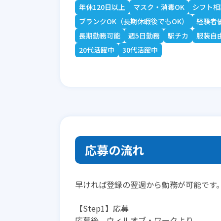
年休120日以上
マスク・消毒OK
シフト相
ブランクOK（長期休暇後でもOK）
経験者
長期勤務可能
週5日勤務
駅チカ
服装自
20代活躍中
30代活躍中
応募の流れ
早ければ登録の翌週から勤務が可能です
【Step1】応募
応募後、ウィルオブ・ワークより