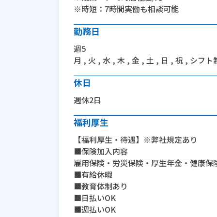
※時短：7時間実働も相談可能
勤務日
週5
月 , 火 , 水 , 木 , 金 , 土 , 日 , 祝 , シフト
休日
週休2日
福利厚生
【福利厚生・待遇】※弊社規定あり
■保険加入内容
雇用保険・労災保険・厚生年金・健康保
■有給休暇
■教育体制あり
■日払いOK
■週払いOK