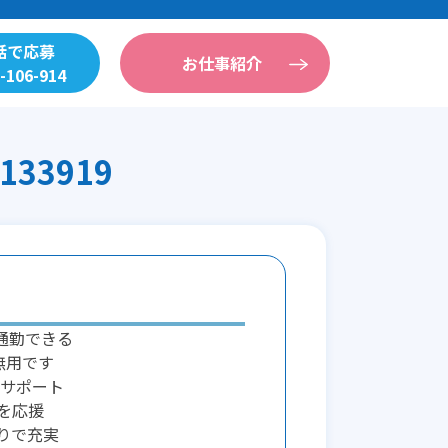
話で応募
お仕事紹介
-106-914
3919
通勤できる
無用です
サポート
を応援
りで充実