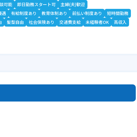
談可能
即日勤務スタート可
主婦(夫)歓迎
優遇
有給制度あり
教育体制あり
前払い制度あり
短時間勤務
由
髪型自由
社会保険あり
交通費支給
未経験者OK
高収入
。