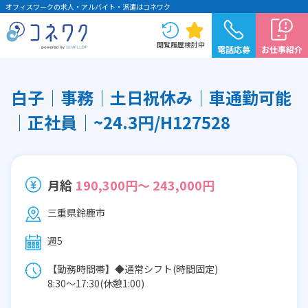
オフィスワークの求人・アルバイト・派遣はコネワク
閲覧履歴
検討中
電話応募
お仕事紹介
白子│事務│土日祝休み│車通勤可能
│正社員│~24.3円/H127528
月給
190,300円～ 243,000円
三重県鈴鹿市
週5
【勤務時間帯】◆通常シフト(時間固定)
8:30〜17:30(休憩1:00)