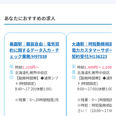
あなたにおすすめの求人
桑園駅｜服装自由｜電気契
大通駅｜時短勤務相談
約に関するデータ入力・チ
電力カスタマーサポー
ェック業務/H97038
契約受付/H136223
時給
1,220円～
時給
1,400円～ 1,500円
北海道札幌市中央区
北海道札幌市中央区
【勤務時間帯】◆通常シフ
【勤務時間帯】◆通常
ト(時間固定)
ト(時間固定)
8:40〜17:20(休憩1:00)
9:00〜17:00(休憩1:00)
※残業：0〜20時間程度/月
※残業：0〜1時間程度/
※時短：時短勤務相談
さい！（10:00～17:00