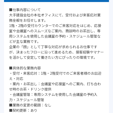
■仕事内容について
大手建設会社の本社オフィスにて、受付および来客応対業
務全般をお任せします。
1階・2階の受付カウンターでのご来客対応をはじめ、応接
室や会議室へのスムーズなご案内、商談時のお茶出し、専
用システムを使用した会議室の予約・スケジュール管理な
どが主な業務です。
企業の「顔」として丁寧な対応が求められるお仕事です
が、決まったフローに沿って進めるため、接客経験やマナー
を活かして安定して働きたい方にぴったりの環境です。
■具体的な業務内容
・受付・来客応対：1階・2階受付でのご来客者様のお出迎
え・対応
・案内・お茶出し：会議室や応接室へのご案内、打ち合わ
せ時のお茶・ドリンク提供
・会議室管理：専用システムを使用した会議室の予約入
力・スケジュール管理
■業務の変更の範囲：なし
■契約更新：あり