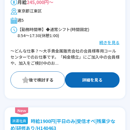
月給
245,000円～
東京都江東区
週5
【勤務時間帯】◆通常シフト(時間固定)
8:54〜17:30(休憩1:00)
続きを見る
※残業：0〜5時間程度/月
～どんな仕事？～大手貴金属販売会社の会員様専用コール
センターでのお仕事です。「純金積立」にご加入中の会員様
や、加入をご検討中のお...
詳細を見る
時給1900円|平日のみ|受信オペ|残業少な
派遣社員
め|研修あり/H140463