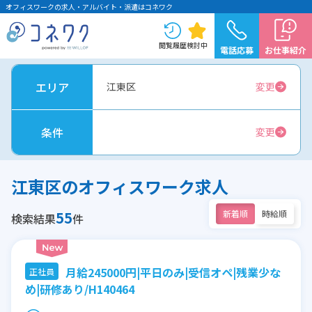
オフィスワークの求人・アルバイト・派遣はコネワク
閲覧履歴
検討中
電話応募
お仕事紹介
エリア
江東区
変更
条件
変更
江東区のオフィスワーク求人
55
新着順
時給順
検索結果
件
月給245000円|平日のみ|受信オペ|残業少な
正社員
め|研修あり/H140464