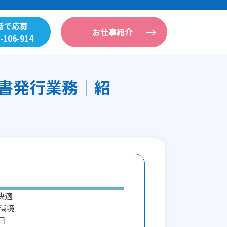
話で応募
お仕事紹介
-106-914
書発行業務｜紹
快適
環境
日