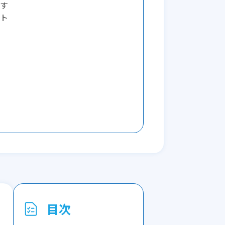
す
ト
目次