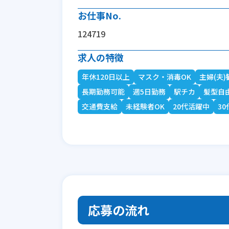
お仕事No.
124719
求人の特徴
年休120日以上
マスク・消毒OK
主婦(夫)
長期勤務可能
週5日勤務
駅チカ
髪型自
交通費支給
未経験者OK
20代活躍中
3
応募の流れ