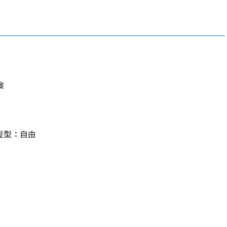
険
髪型：自由