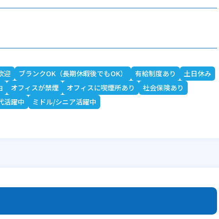
歓迎
ブランクOK（長期休暇後でもOK）
有給制度あり
土日休み
由
オフィスが禁煙
オフィスに喫煙所あり
社会保険あり
0代活躍中
ミドル/シニア活躍中