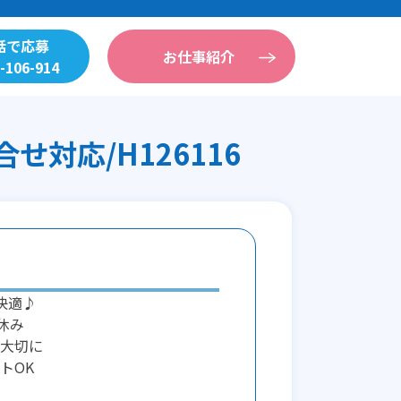
話で応募
お仕事紹介
-106-914
せ対応/H126116
快適♪
休み
大切に
トOK