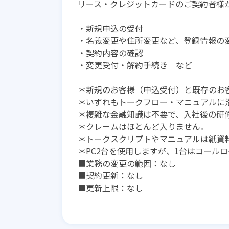
リース・クレジットカードのご契約者様
・新規申込の受付
・名義変更や住所変更など、登録情報の
・契約内容の確認
・変更受付・解約手続き など
＊新規のお客様（申込受付）と既存のお客
＊いずれもトークフロー・マニュアルに
＊複雑な金融知識は不要で、入社後の研
＊クレームはほとんど入りません。
＊トークスクリプトやマニュアルは紙資
＊PC2台を使用しますが、1台はコール
■業務の変更の範囲：なし
■契約更新：なし
■更新上限：なし