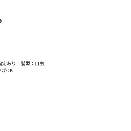
険
指定あり 髪型：自由
げOK