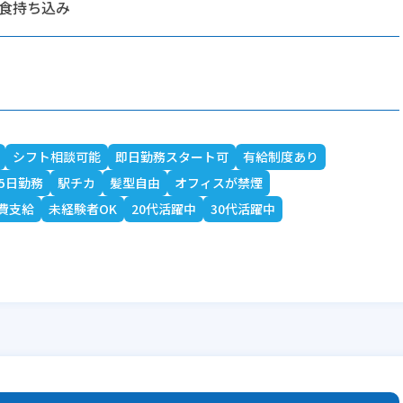
昼食持ち込み
シフト相談可能
即日勤務スタート可
有給制度あり
5日勤務
駅チカ
髪型自由
オフィスが禁煙
費支給
未経験者OK
20代活躍中
30代活躍中