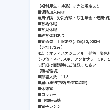
【福利厚生・待遇】※弊社規定あり
■保険加入内容
雇用保険・労災保険・厚生年金・健康保
■有給休暇
■育児休暇
■教育体制あり
■交通費：上限あり(月額)30,000円
【身だしなみ】
服装：オフィスカジュアル 髪色：髪色
その他：ネイルOK、アクセサリーOK、ひ
※詳細は面談時にご確認ください
【職場環境】
■部署人数 11人
■屋内原則禁煙(喫煙室設置)
■休憩室
■ロッカー
■自動販売機
■電子レンジ