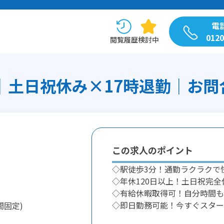
電
0120
閲覧履歴
検討中
｜土日祝休み×17時退勤｜お問合
この求人のポイント
◇駅徒歩3分！通勤ラクラクで
◇年休120日以上！土日祝完全
◇有給休暇取得可！自分時間も
◇即日勤務可能！今すぐスター
間固定)