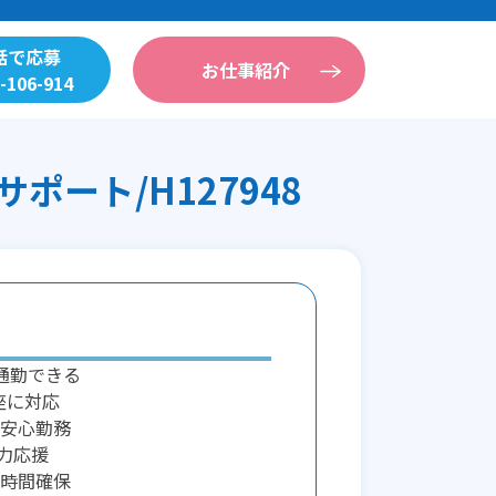
話で応募
お仕事紹介
-106-914
ート/H127948
通勤できる
座に対応
安心勤務
力応援
時間確保