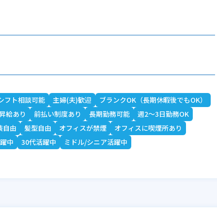
シフト相談可能
主婦(夫)歓迎
ブランクOK（長期休暇後でもOK）
昇給あり
前払い制度あり
長期勤務可能
週2～3日勤務OK
装自由
髪型自由
オフィスが禁煙
オフィスに喫煙所あり
活躍中
30代活躍中
ミドル/シニア活躍中