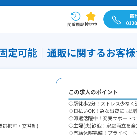
電
0120
閲覧履歴
検討中
定可能│通販に関するお客様サポ
この求人のポイント
◇駅徒歩2分！ストレス少なく
◇日払いOK！急な出費にも即
◇派遣活躍中！充実サポートで
◇主婦(夫)歓迎！家庭両立を全
間選択可・交替制)
◇有給休暇完備！プライベート