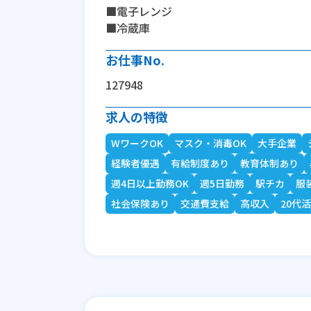
■電子レンジ
■冷蔵庫
お仕事No.
127948
求人の特徴
WワークOK
マスク・消毒OK
大手企業
経験者優遇
有給制度あり
教育体制あり
週4日以上勤務OK
週5日勤務
駅チカ
服
社会保険あり
交通費支給
高収入
20代