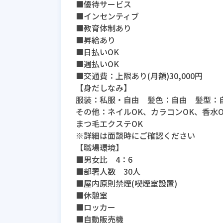
■優待サービス
■インセンティブ
■教育体制あり
■昇給あり
■日払いOK
■週払いOK
■交通費：上限あり(月額)30,000円
【身だしなみ】
服装：私服・自由 髪色：自由 髪型：
その他：ネイルOK、カラコンOK、香水
まつ毛エクステOK
※詳細は面談時にご確認ください
【職場環境】
■男女比 4：6
■部署人数 30人
■屋内原則禁煙(喫煙室設置)
■休憩室
■ロッカー
■自動販売機