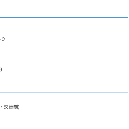
あり
分
・交替制)