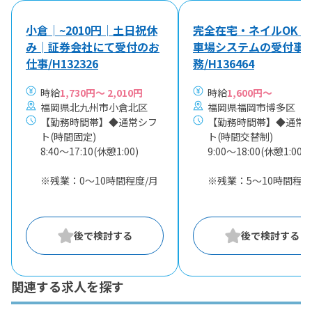
小倉│~2010円│土日祝休
完全在宅・ネイルOK｜
み│証券会社にて受付のお
車場システムの受付事
仕事/H132326
務/H136464
時給
1,730円～ 2,010円
時給
1,600円～
福岡県北九州市小倉北区
福岡県福岡市博多区
【勤務時間帯】◆通常シフ
【勤務時間帯】◆通常
ト(時間固定)
ト(時間交替制)
8:40〜17:10(休憩1:00)
9:00〜18:00(休憩1:00)
※残業：0〜10時間程度/月
※残業：5〜10時間程度
関連する求人を探す