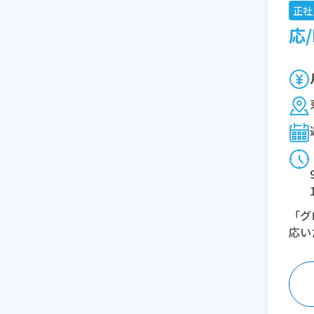
正社
応/
「グ
応い