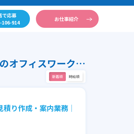
話で応募
お仕事紹介
-106-914
江東区・その他（コールセンター）のオフィスワーク求人
新着順
時給順
見積り作成・案内業務｜