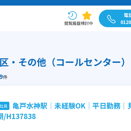
電
0120
閲覧履歴
検討中
9
件
亀戸水神駅│未経験OK│平日勤務｜
社員
/H137838