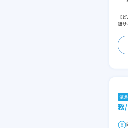
【ど
販サ
派遣
務/