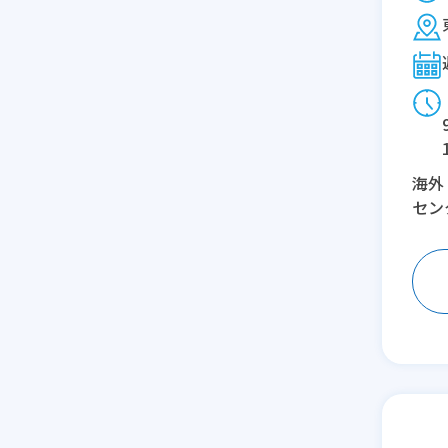
海外
セン