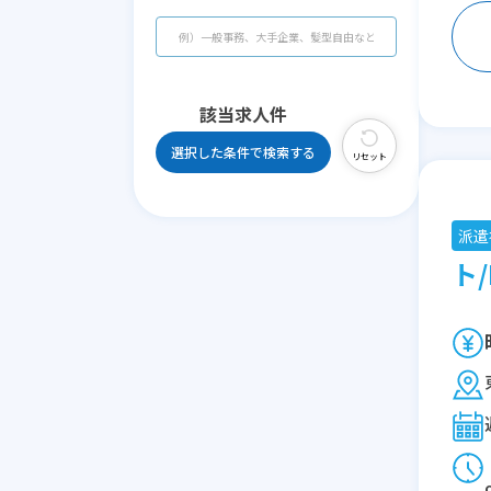
該当求人
件
選択した条件で検索する
リセット
派遣
ト/