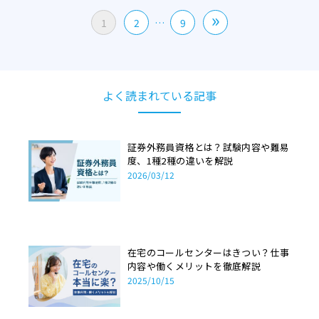
投
»
1
2
…
9
稿
の
ペ
ー
ジ
送
り
よく読まれている記事
証券外務員資格とは？試験内容や難易
度、1種2種の違いを解説
2026/03/12
在宅のコールセンターはきつい？仕事
内容や働くメリットを徹底解説
2025/10/15