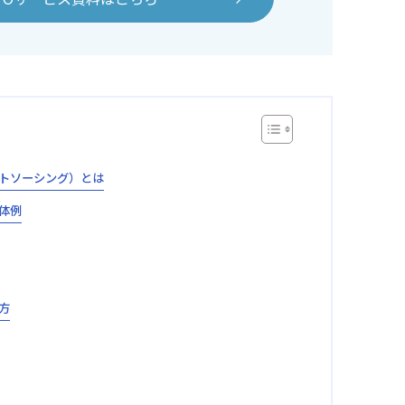
ウトソーシング）とは
体例
方