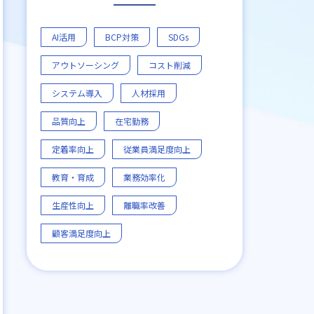
AI活用
BCP対策
SDGs
アウトソーシング
コスト削減
システム導入
人材採用
品質向上
在宅勤務
定着率向上
従業員満足度向上
教育・育成
業務効率化
生産性向上
離職率改善
顧客満足度向上