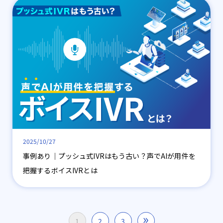
2025/10/27
事例あり│プッシュ式IVRはもう古い？声でAIが用件を
把握するボイスIVRとは
投
»
1
2
3