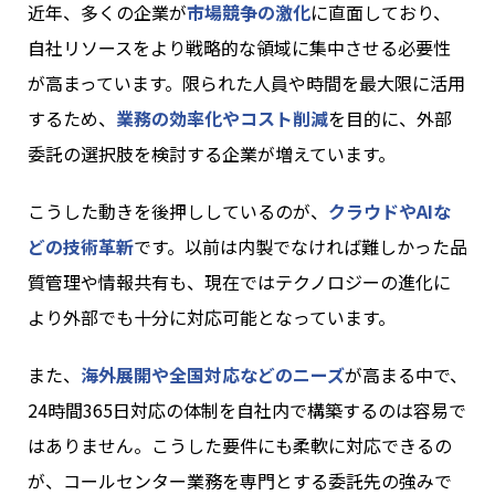
近年、多くの企業が
市場競争の激化
に直面しており、
自社リソースをより戦略的な領域に集中させる必要性
が高まっています。限られた人員や時間を最大限に活用
するため、
業務の効率化やコスト削減
を目的に、外部
委託の選択肢を検討する企業が増えています。
こうした動きを後押ししているのが、
クラウドやAIな
どの技術革新
です。以前は内製でなければ難しかった品
質管理や情報共有も、現在ではテクノロジーの進化に
より外部でも十分に対応可能となっています。
また、
海外展開や全国対応などのニーズ
が高まる中で、
24時間365日対応の体制を自社内で構築するのは容易で
はありません。こうした要件にも柔軟に対応できるの
が、コールセンター業務を専門とする委託先の強みで